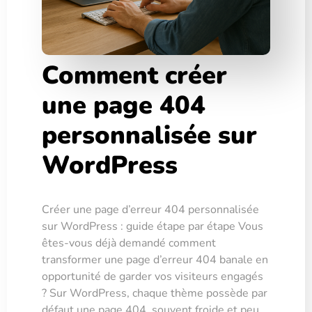
Comment créer
une page 404
personnalisée sur
WordPress
Créer une page d’erreur 404 personnalisée
sur WordPress : guide étape par étape Vous
êtes-vous déjà demandé comment
transformer une page d’erreur 404 banale en
opportunité de garder vos visiteurs engagés
? Sur WordPress, chaque thème possède par
défaut une page 404, souvent froide et peu