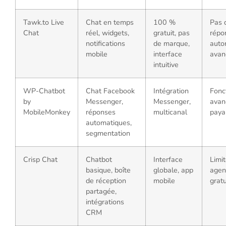
Tawk.to Live
Chat en temps
100 %
Pas 
Chat
réel, widgets,
gratuit, pas
répo
notifications
de marque,
auto
mobile
interface
avan
intuitive
WP-Chatbot
Chat Facebook
Intégration
Fonc
by
Messenger,
Messenger,
avan
MobileMonkey
réponses
multicanal
paya
automatiques,
segmentation
Crisp Chat
Chatbot
Interface
Limi
basique, boîte
globale, app
agen
de réception
mobile
gratu
partagée,
intégrations
CRM