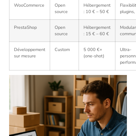
WooCommerce
Open
Hébergement
Flexibili
source
: 10 € – 50 €
plugins
PrestaShop
Open
Hébergement
Modulari
source
: 15 € – 60 €
commun
Développement
Custom
5 000 €+
Ultra-
sur mesure
(one-shot)
personna
perform