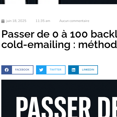
juin 18, 2025
11:35 am
Aucun commentaire
Passer de 0 à 100 backl
cold-emailing : métho
FACEBOOK
TWITTER
LINKEDIN