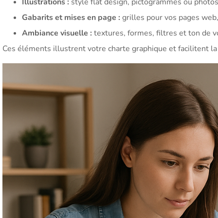
Illustrations :
style flat design, pictogrammes ou photo
Gabarits et mises en page :
grilles pour vos pages web,
Ambiance visuelle :
textures, formes, filtres et ton de v
Ces éléments illustrent votre charte graphique et facilitent 