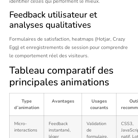
identifier celles qui performent le mieux.
Feedback utilisateur et
analyses qualitatives
Formulaires de satisfaction, heatmaps (Hotjar, Crazy
Egg) et enregistrements de session pour comprendre
le comportement réel des visiteurs.
Tableau comparatif des
principales animations
Type
Avantages
Usages
Outi
d’animation
courants
recomm
Micro-
Feedback
Validation
CSS3,
interactions
instantané,
de
JavaScri
léger
formulaire,
natif, Lo