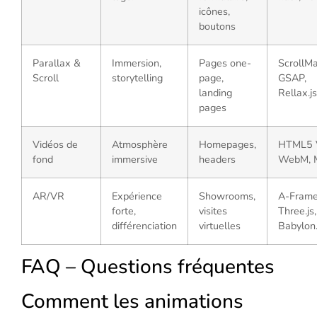
icônes,
boutons
Parallax &
Immersion,
Pages one-
ScrollMa
Scroll
storytelling
page,
GSAP,
landing
Rellax.js
pages
Vidéos de
Atmosphère
Homepages,
HTML5 V
fond
immersive
headers
WebM, 
AR/VR
Expérience
Showrooms,
A-Frame
forte,
visites
Three.js,
différenciation
virtuelles
Babylon.
FAQ – Questions fréquentes
Comment les animations