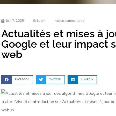
juin 7, 2025
9:41 am
Aucun commentaire
Actualités et mises à j
Google et leur impact s
web
FACEBOOK
TWITTER
LINKEDIN
» alt= »Visuel d’introduction sur Actualités et mises à jour 
web »>