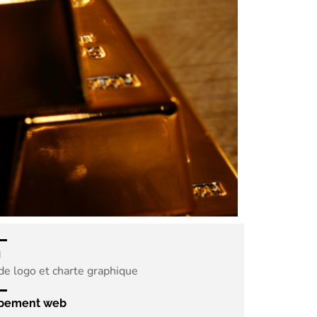
g
de logo et charte graphique
pement web