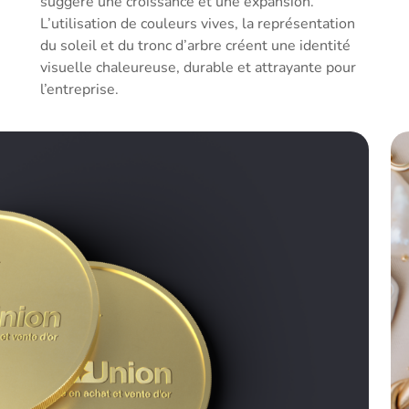
suggère une croissance et une expansion.
L’utilisation de couleurs vives, la représentation
du soleil et du tronc d’arbre créent une identité
visuelle chaleureuse, durable et attrayante pour
l’entreprise.