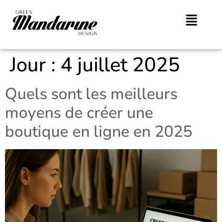
Jour :
4 juillet 2025
Quels sont les meilleurs
moyens de créer une
boutique en ligne en 2025